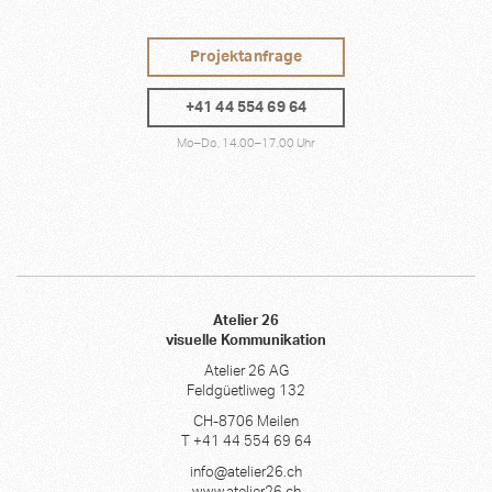
Projektanfrage
+41 44 554 69 64
Mo–Do, 14.00–17.00 Uhr
Atelier 26
visuelle Kommunikation
Atelier 26 AG
Feldgüetliweg 132
CH-8706 Meilen
T +41 44 554 69 64
info@atelier26.ch
www.atelier26.ch