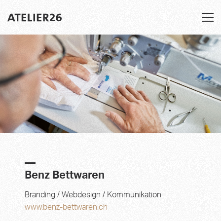
To
na
Benz Bettwaren
Branding / Webdesign / Kommunikation
www.benz-bettwaren.ch